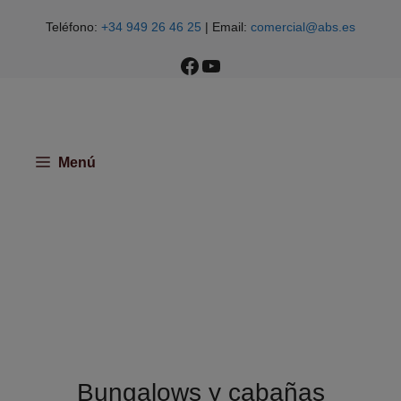
Saltar
Teléfono:
+34 949 26 46 25
| Email:
comercial@abs.es
al
contenido
Facebook
YouTube
Menú
Bungalows y cabañas