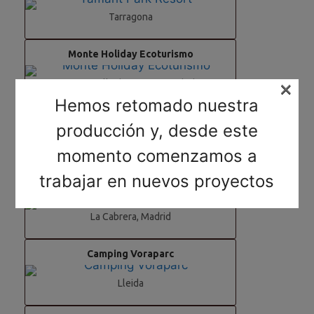
Tarragona
Monte Holiday Ecoturismo
×
Gargantilla de Lozoya, Madrid
Hemos retomado nuestra
Camping Riaza
producción y, desde este
Riaza, Segovia
momento comenzamos a
trabajar en nuevos proyectos
Camping Pico de la Miel
La Cabrera, Madrid
Camping Voraparc
Lleida